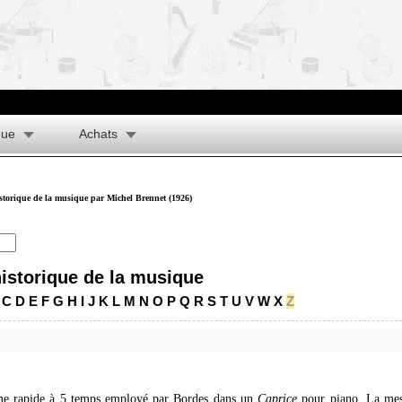
que
Achats
istorique de la musique par Michel Brennet (1926)
historique de la musique
C
D
E
F
G
H
I
J
K
L
M
N
O
P
Q
R
S
T
U
V
W
X
Z
me rapide à 5 temps employé par Bordes dans un
Caprice
pour piano. La mesu