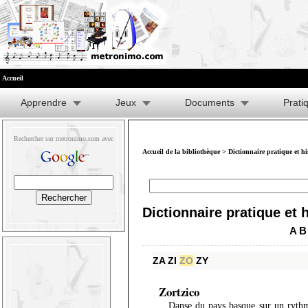
Accueil
Apprendre
Jeux
Documents
Prati
Rechercher sur metronimo.com avec
Accueil de la bibliothèque
>
Dictionnaire pratique et h
Dictionnaire pratique et 
A
B
ZA
ZI
ZO
ZY
Zortzico
Danse du pays basque sur un ryth