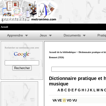
Accueil
Apprendre
Jeux
Documents
Prati
Rechercher sur metronimo.com avec
Accueil de la bibliothèque
>
Dictionnaire pratique et h
Brennet (1926)
Dictionnaire pratique et h
musique
A
B
C
D
E
F
G
H
I
J
K
L
M
N
VA
VE
VI
VO
VU