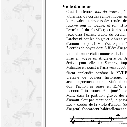
Viole d'amour
C'est l'ancienne
viola da braccio
, à
vibrantes, ou cordes sympathiques, en
le chevalet au-dessous des cordes d
réservé sous la touche, et sont atta
l'extrémité du cheviller, et à des pe
fixés dans l'éclisse à côté du cordier
l'archet ni par les doigts et vibrent 
d'amour que jouait Van Waefelghem ét
7 cordes de boyau dont 3 filées d'arg
viole d'amour était connue en Italie 
mise en vogue en Angleterre par A
écrivit pour elle
six Sonates
, imp
Milandre en jouait à Paris vers 1759.
firent applaudir pendant le XVIII
prétexte de couleur historique,
accompagnement pour la viole d'a
dont l'action se passe en 1574, é
inconnu. L'instrument était joué à l'o
Mais, dans la partition gravée des
d'amour n'est pas mentionné, le pass
Les 7 cordes de la viole d'amour (do
d'argent) s'accordent habituellement :