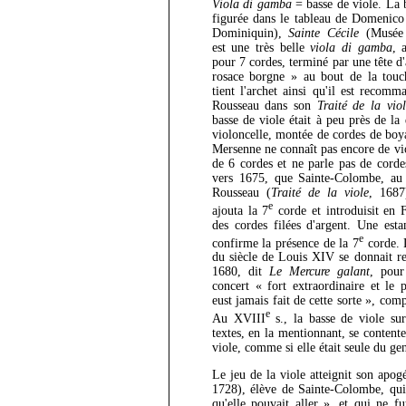
Viola di gamba
= basse de viole. La 
figurée dans le tableau de Domenico
Dominiquin),
Sainte Cécile
(Musée 
est une très belle
viola di gamba
, 
pour 7 cordes, terminé par une tête d'
rosace borgne » au bout de la touc
tient l'archet ainsi qu'il est recom
Rousseau dans son
Traité de la viol
basse de viole était à peu près de l
violoncelle, montée de cordes de boy
Mersenne ne connaît pas encore de vi
de 6 cordes et ne parle pas de cordes
vers 1675, que Sainte-Colombe, au
Rousseau (
Traité de la viole
, 1687
e
ajouta la 7
corde et introduisit en F
des cordes filées d'argent. Une es
e
confirme la présence de la 7
corde. 
du siècle de Louis XIV se donnait r
1680, dit
Le Mercure galant
, pour
concert « fort extraordinaire et le 
eust jamais fait de cette sorte », comp
e
Au XVIII
s., la basse de viole sur
textes, en la mentionnant, se content
viole, comme si elle était seule du ge
Le jeu de la viole atteignit son apo
1728), élève de Sainte-Colombe, qui 
qu'elle pouvait aller », et qui ne f