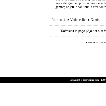
viole de gambe, plus connue de not
gambe; ce jeu, à son tour, a créé tou
Voir aussi:
►
Violoncelle
,
►
Gambe
Rafraichir la page
|
Ajouter aux f
Retourner en haut de
Copyright © metronimo.com - 1999-2