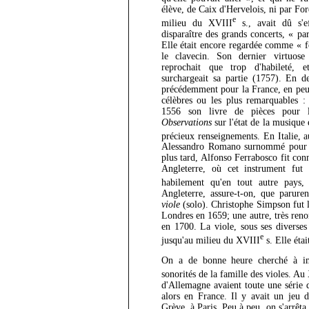
élève, de Caix d'Hervelois, ni par For
e
milieu du XVIII
s., avait dû s'ef
disparaître des grands concerts, « par
Elle était encore regardée comme « f
le clavecin. Son dernier virtuos
reprochait que trop d'habileté, e
surchargeait sa partie (1757). En d
précédemment pour la France, en peu
célèbres ou les plus remarquables :
1556 son livre de pièces pour l
Observations
sur l'état de la musique 
précieux renseignements. En Italie, 
Alessandro Romano surnommé pour 
plus tard, Alfonso Ferrabosco fit conna
Angleterre, où cet instrument fut 
habilement qu'en tout autre pays,
Angleterre, assure-t-on, que parure
viole
(solo). Christophe Simpson fut l
Londres en 1659; une autre, très ren
en 1700. La viole, sous ses diverses
e
jusqu'au milieu du XVIII
s. Elle étai
On a de bonne heure cherché à imi
sonorités de la famille des violes. A
d'Allemagne avaient toute une série 
alors en France. Il y avait un jeu d
Grève, à Paris. Peu à peu, on s'arrêta