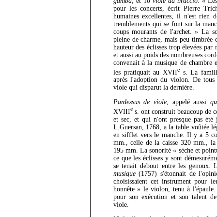
gamba
, et 10
viole da braccio
. « Le
pour les concerts, écrit Pierre Tri
humaines excellentes, il n'est rien
tremblements qui se font sur la manch
coups mourants de l'archet. » La so
pleine de charme, mais peu timbrée e
hauteur des éclisses trop élevées par 
et aussi au poids des nombreuses corde
convenait à la musique de chambre e
e
les pratiquait au XVII
s. La famill
après l'adoption du violon. De tous
viole qui disparut la dernière.
Pardessus de viole
, appelé aussi
qu
e
XVIII
s. ont construit beaucoup de c
et sec, et qui n'ont presque pas été
L.Guersan, 1768, a la table voûtée lé
en sifflet vers le manche. Il y a 5 c
mm., celle de la caisse 320 mm., la 
195 mm. La sonorité « sèche et pointu
ce que les éclisses y sont démesurém
se tenait debout entre les genoux. 
musique
(1757) s'étonnait de l'opini
choisissaient cet instrument pour le
honnête » le violon, tenu à l'épaule
pour son exécution et son talent de
viole.