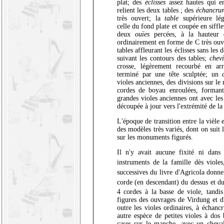
plat; des
éclisses
assez hautes qui en
relient les deux tables ; des
échancrur
très ouvert; la
table
supérieure lég
celle du fond plate et coupée en siffl
deux
ouïes
percées, à la hauteur d
ordinairement en forme de C très ouve
tables affleurant les éclisses sans les d
suivant les contours des tables;
chevi
crosse, légèrement recourbé en arr
terminé par une tête sculptée; un
violes anciennes, des divisions sur le
cordes de boyau enroulées, formant
grandes violes anciennes ont avec le
découpée à jour vers l'extrémité de la
L'époque de transition entre la vièle e
des modèles très variés, dont on suit
sur les monuments figurés.
Il n'y avait aucune fixité ni dans
instruments de la famille dès viole
successives du livre d'Agricola donne
corde (en descendant) du dessus et du 
4 cordes à la basse de viole, tandi
figures des ouvrages de Virdung et d
outre les violes ordinaires, à échanc
autre espèce de petites violes à dos
cases sur le manche, avec un cheval