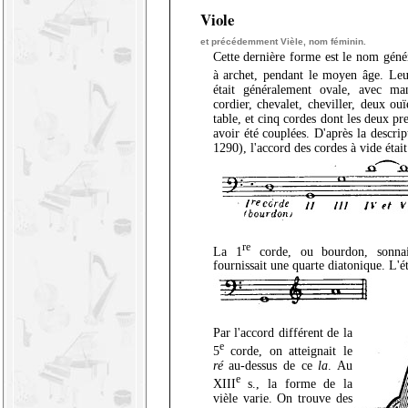
Viole
et précédemment Vièle, nom féminin.
Cette dernière forme est le nom géné
à archet, pendant le moyen âge. Leu
était généralement ovale, avec ma
cordier, chevalet, cheviller, deux ou
table, et cinq cordes dont les deux pr
avoir été couplées. D'après la descr
1290), l'accord des cordes à vide était
re
La 1
corde, ou bourdon, sonnai
fournissait une quarte diatonique. L'é
Par l'accord différent de la
e
5
corde, on atteignait le
ré
au-dessus de ce
la
. Au
e
XIII
s., la forme de la
vièle varie. On trouve des