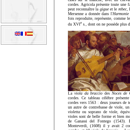
cordes. Agricola présente toute une f
peut reconnaître la
gigue
et le
rebec
, 
Mersenne a donnée dans l'
Harmonie 
fois reproduite, représente, comme le 
e
du XVI
s., dont on ne possède plus d
La
viola da braccio
des
Noces de 
cordes. Ce tableau célèbre présent
cordes vers 1563 : deux joueurs de t
un autre de contrebasse de viole, un
violetta
ou soprano de viole, équiv
violes sont de belle forme et bien m
de Ganassi del Fontego (1543). D
Monteverdi, (1608) il y avait 2 co