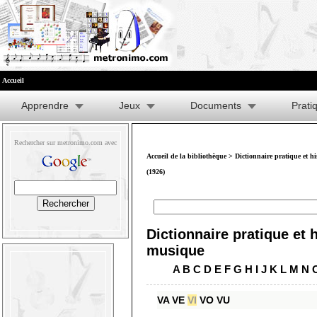
Accueil
Apprendre
Jeux
Documents
Prati
Rechercher sur metronimo.com avec
Accueil de la bibliothèque
>
Dictionnaire pratique et h
(1926)
Dictionnaire pratique et h
musique
A
B
C
D
E
F
G
H
I
J
K
L
M
N
VA
VE
VI
VO
VU