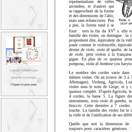
représentations de vièles
arrondies, et d'autres qui
se rapprochent de la forme
et des dimensions de l'alto,
mais sans échancrures. Peu
a peu, la forme tend à se
e
fixer : vers la fin du XV
s. elle e
famille des violes, on distingue : la
v
proprement dite, équivalent de la vièl
jouée comme le violoncelle, équival
dessus de viole
,
viola di spalla
, de l
de viole
, petit violon à là français
gigue. En plus de ce quatuor prin
pomposa, viola di bordone
(ou baryto
Logiciels ludiques pour
Le nombre des cordes varie dans le
mêmes violes. On en trouve de 3 à 7
apprendre la musique.
Allemagne). Virdung, Agricola, Lusc
Cliquez ici pour jouer.
violes sous le nom de
Geige
, et y 
quatuor complet. D'après Agricola, le d
4 cordes, la basse 5. La figure do
instruments, trois
viole di gamba
, 
braccio
. Cette dernière a 7 cordes
touche. La famille des violes fut le 
la vièle et de l'unification de ses diff
Quelle que soit la dimension de l
toujours pour caractères généraux 