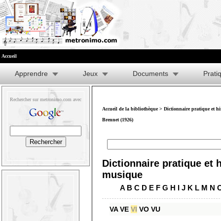
Accueil
Apprendre
Jeux
Documents
Prati
Rechercher sur metronimo.com avec
Accueil de la bibliothèque
>
Dictionnaire pratique et h
Brennet (1926)
Dictionnaire pratique et h
musique
A
B
C
D
E
F
G
H
I
J
K
L
M
N
VA
VE
VI
VO
VU