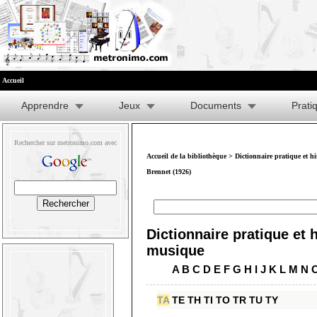
Accueil
Apprendre
Jeux
Documents
Prati
Rechercher sur metronimo.com avec
Accueil de la bibliothèque
>
Dictionnaire pratique et h
Brennet (1926)
Dictionnaire pratique et h
musique
A
B
C
D
E
F
G
H
I
J
K
L
M
N
TA
TE
TH
TI
TO
TR
TU
TY