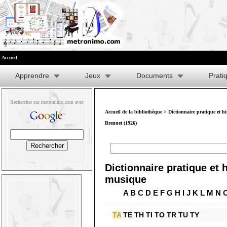
Accueil
Apprendre
Jeux
Documents
Prati
Rechercher sur metronimo.com avec
Accueil de la bibliothèque
>
Dictionnaire pratique et h
Brennet (1926)
Dictionnaire pratique et h
musique
A
B
C
D
E
F
G
H
I
J
K
L
M
N
TA
TE
TH
TI
TO
TR
TU
TY