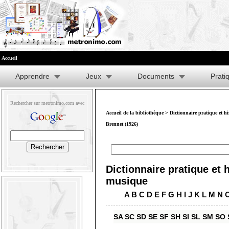
Accueil
Apprendre
Jeux
Documents
Prati
Rechercher sur metronimo.com avec
Accueil de la bibliothèque
>
Dictionnaire pratique et h
Brennet (1926)
Dictionnaire pratique et h
musique
A
B
C
D
E
F
G
H
I
J
K
L
M
N
SA
SC
SD
SE
SF
SH
SI
SL
SM
SO