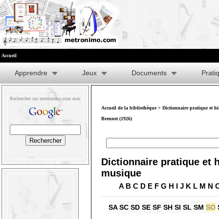
Accueil
Apprendre
Jeux
Documents
Prati
Rechercher sur metronimo.com avec
Accueil de la bibliothèque
>
Dictionnaire pratique et h
Brennet (1926)
Dictionnaire pratique et h
musique
A
B
C
D
E
F
G
H
I
J
K
L
M
N
SA
SC
SD
SE
SF
SH
SI
SL
SM
SO