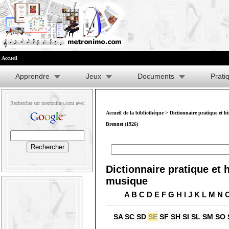
Accueil
Apprendre
Jeux
Documents
Prati
Rechercher sur metronimo.com avec
Accueil de la bibliothèque
>
Dictionnaire pratique et h
Brennet (1926)
Dictionnaire pratique et h
musique
A
B
C
D
E
F
G
H
I
J
K
L
M
N
SA
SC
SD
SE
SF
SH
SI
SL
SM
SO