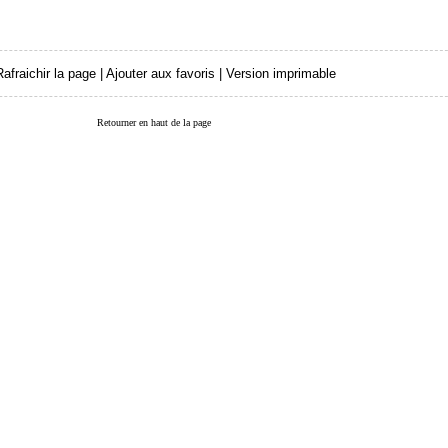
Rafraichir la page
|
Ajouter aux favoris
|
Version imprimable
Retourner en haut de la page