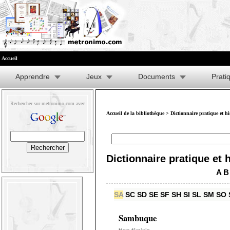
Accueil
Apprendre
Jeux
Documents
Prati
Rechercher sur metronimo.com avec
Accueil de la bibliothèque
>
Dictionnaire pratique et h
Dictionnaire pratique et 
A
B
SA
SC
SD
SE
SF
SH
SI
SL
SM
SO
Sambuque