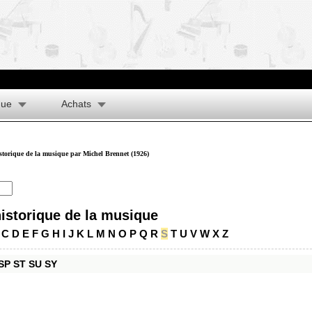
que
Achats
istorique de la musique par Michel Brennet (1926)
historique de la musique
C
D
E
F
G
H
I
J
K
L
M
N
O
P
Q
R
S
T
U
V
W
X
Z
SP
ST
SU
SY