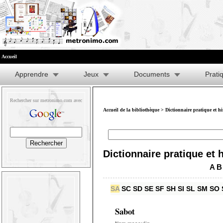
Accueil
Apprendre
Jeux
Documents
Prati
Rechercher sur metronimo.com avec
Accueil de la bibliothèque
>
Dictionnaire pratique et h
Dictionnaire pratique et 
A
B
SA
SC
SD
SE
SF
SH
SI
SL
SM
SO
Sabot