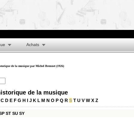
que
Achats
istorique de la musique par Michel Brennet (1926)
historique de la musique
C
D
E
F
G
H
I
J
K
L
M
N
O
P
Q
R
S
T
U
V
W
X
Z
SP
ST
SU
SY