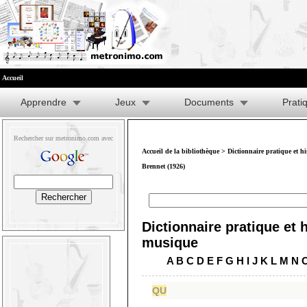
Accueil
Apprendre
Jeux
Documents
Prati
Rechercher sur metronimo.com avec
Accueil de la bibliothèque
>
Dictionnaire pratique et h
Brennet (1926)
Dictionnaire pratique et h
musique
A
B
C
D
E
F
G
H
I
J
K
L
M
N
QU