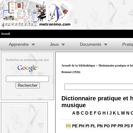
Accueil
Apprendre
Jeux
Documents
Prati
Rechercher sur metronimo.com avec
Accueil de la bibliothèque
>
Dictionnaire pratique et h
Brennet (1926)
Dictionnaire pratique et h
musique
A
B
C
D
E
F
G
H
I
J
K
L
M
N
PA
PE
PH
PI
PL
PN
PO
PP
PR
PS