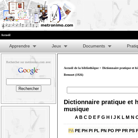
Accueil
Apprendre
Jeux
Documents
Prati
Rechercher sur metronimo.com avec
Accueil de la bibliothèque
>
Dictionnaire pratique et h
Brennet (1926)
Dictionnaire pratique et h
musique
A
B
C
D
E
F
G
H
I
J
K
L
M
N
PA
PE
PH
PI
PL
PN
PO
PP
PR
PS