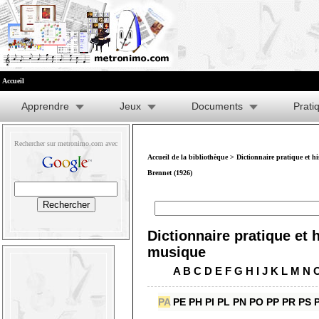
Accueil
Apprendre
Jeux
Documents
Prati
Rechercher sur metronimo.com avec
Accueil de la bibliothèque
>
Dictionnaire pratique et h
Brennet (1926)
Dictionnaire pratique et h
musique
A
B
C
D
E
F
G
H
I
J
K
L
M
N
PA
PE
PH
PI
PL
PN
PO
PP
PR
PS