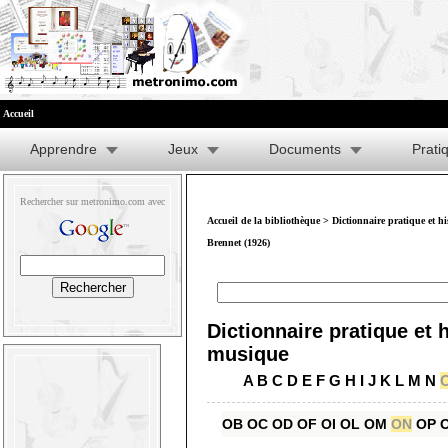
Accueil
Apprendre
Jeux
Documents
Prati
Rechercher sur metronimo.com avec
Accueil de la bibliothèque
>
Dictionnaire pratique et h
Brennet (1926)
Dictionnaire pratique et h
musique
A
B
C
D
E
F
G
H
I
J
K
L
M
N
OB
OC
OD
OF
OI
OL
OM
ON
OP