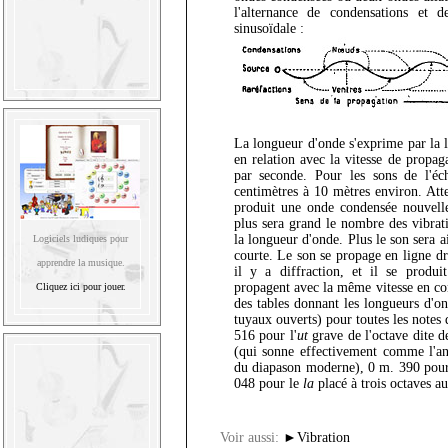
l'alternance de condensations et 
sinusoïdale :
La longueur d'onde s'exprime par la 
en relation avec la vitesse de propag
par seconde. Pour les sons de l'éch
centimètres à 10 mètres environ. Att
produit une onde condensée nouvelle
plus sera grand le nombre des vibrati
la longueur d'onde. Plus le son sera a
Logiciels ludiques pour
courte. Le son se propage en ligne dro
apprendre la musique.
il y a diffraction, et il se produi
propagent avec la même vitesse en con
Cliquez ici pour jouer.
des tables donnant les longueurs d'on
tuyaux ouverts) pour toutes les notes 
516 pour l'
ut
grave de l'octave dite 
(qui sonne effectivement comme l'a
du diapason moderne), 0 m. 390 pou
048 pour le
la
placé à trois octaves au
Voir aussi:
►
Vibration