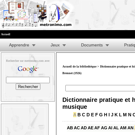
Accueil
Apprendre
Jeux
Documents
Prati
Rechercher sur metronimo.com avec
Accueil de la bibliothèque
>
Dictionnaire pratique et h
Brennet (1926)
Dictionnaire pratique et h
musique
A
B
C
D
E
F
G
H
I
J
K
L
M
N
AB
AC
AD
AE
AF
AG
AI
AL
AM
AN