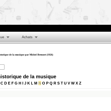
que
Achats
istorique de la musique par Michel Brennet (1926)
historique de la musique
C
D
E
F
G
H
I
J
K
L
M
N
O
P
Q
R
S
T
U
V
W
X
Z