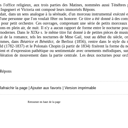
s l'office religieux, aux trois parties des Matines, nommées aussi Ténèbres
a, Ingegneri et Victoria ont composé leurs immortels Répons.
dait, dans un sens analogue à la sérénade, d'un morceau instrumental exécuté en
d'une personne que l'on voulait fêter ou honorer. Ce titre a été donné à des co
our petit orchestre. Ces ouvrages, comprenant une série de petits morceaux 
ions en plein air, de nuit. Il n'y a aucun rapport de forme entre le nocturne pou
s modernes. Dans le XIXe s. le même titre fut donné à de petites pièces de mus
lui de la romance, tels les nocturnes de Mme Gail, tout au début du siècle, c
femmes, dans
Béatrice et Bénédict
, de Berlioz (1856), rentre dans le style d
ield (1782-1837) et le Polonais Chopin (à partir de 1834) fixèrent la forme du 
nt et d'expression pathétique ou sentimentale avec ornements mélodiques, sur 
élération de mouvement dans la partie centrale. Les deux nocturnes pour orc
Répons
Rafraichir la page
|
Ajouter aux favoris
|
Version imprimable
Retourner en haut de la page