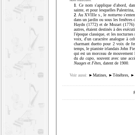
Nom masculin.
1
. Ce nom s'applique d'abord, dan
sainte, et pour lesquelles Palestrin
2
. Au XVIIIe s., le
notturno
s'enten
dans un jardin ou sous les fenêtres 
Haydn (1772) et de Mozart (1776) p
autres, étaient destinés à des exécut
l'époque classique, et les nocturne
voix, d'un caractère analogue à ce
charmant duetto pour 2 voix de 
temps, le pianiste irlandais John F
qui est un morceau de mouvement le
du
da capo
, souvent avec une acc
Nuages
et
Fêtes
, datent de 1900.
Voir aussi:
►
Matines
,
►
Ténèbres
,
►