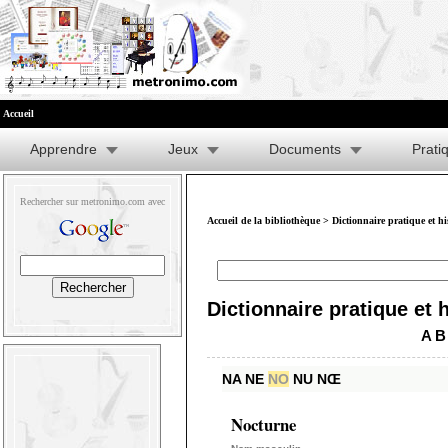
Accueil
Apprendre
Jeux
Documents
Prati
Rechercher sur metronimo.com avec
Accueil de la bibliothèque
>
Dictionnaire pratique et h
Dictionnaire pratique et 
A
B
NA
NE
NO
NU
NŒ
Nocturne