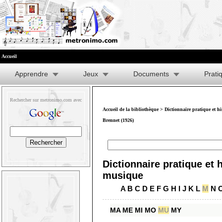
Accueil
Apprendre
Jeux
Documents
Prati
Rechercher sur metronimo.com avec
Accueil de la bibliothèque
>
Dictionnaire pratique et h
Brennet (1926)
Dictionnaire pratique et h
musique
A
B
C
D
E
F
G
H
I
J
K
L
M
N
MA
ME
MI
MO
MU
MY