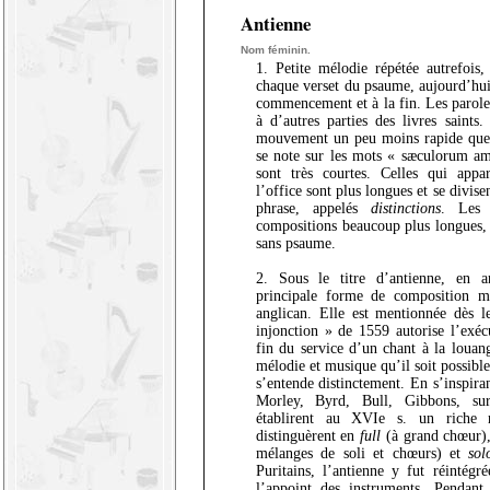
Antienne
Nom féminin.
1. Petite mélodie répétée autrefois,
chaque verset du psaume, aujourd’hui
commencement et à la fin. Les parol
à d’autres parties des livres saint
mouvement un peu moins rapide que l
se note sur les mots « sæculorum am
sont très courtes. Celles qui appar
l’office sont plus longues et se divis
phrase, appelés
distinctions
. Le
compositions beaucoup plus longues, 
sans psaume.
2. Sous le titre d’antienne, en 
principale forme de composition m
anglican. Elle est mentionnée dès l
injonction » de 1559 autorise l’exé
fin du service d’un chant à la louan
mélodie et musique qu’il soit possible
s’entende distinctement. En s’inspiran
Morley, Byrd, Bull, Gibbons, sur
établirent au XVIe s. un riche r
distinguèrent en
full
(à grand chœur)
mélanges de soli et chœurs) et
sol
Puritains, l’antienne y fut réintégr
l’appoint des instruments. Pendant