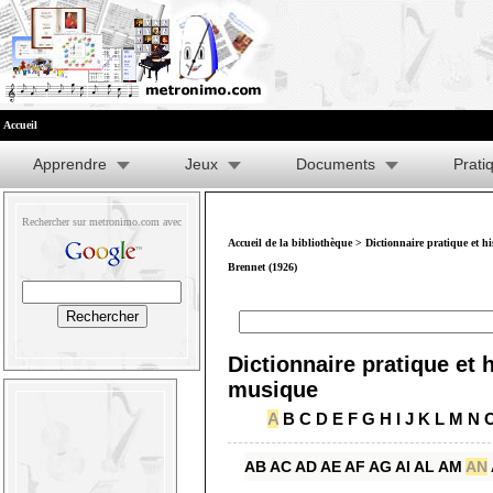
Accueil
Apprendre
Jeux
Documents
Prati
Rechercher sur metronimo.com avec
Accueil de la bibliothèque
>
Dictionnaire pratique et h
Brennet (1926)
Dictionnaire pratique et h
musique
A
B
C
D
E
F
G
H
I
J
K
L
M
N
AB
AC
AD
AE
AF
AG
AI
AL
AM
AN