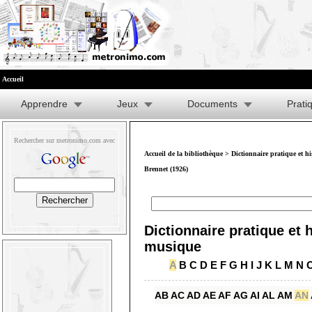
Accueil
Apprendre
Jeux
Documents
Prati
Rechercher sur metronimo.com avec
Accueil de la bibliothèque
>
Dictionnaire pratique et h
Brennet (1926)
Dictionnaire pratique et h
musique
A
B
C
D
E
F
G
H
I
J
K
L
M
N
AB
AC
AD
AE
AF
AG
AI
AL
AM
AN