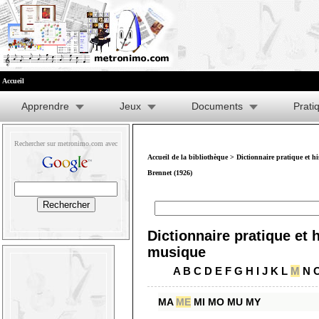
Accueil
Apprendre
Jeux
Documents
Prati
Rechercher sur metronimo.com avec
Accueil de la bibliothèque
>
Dictionnaire pratique et h
Brennet (1926)
Dictionnaire pratique et h
musique
A
B
C
D
E
F
G
H
I
J
K
L
M
N
MA
ME
MI
MO
MU
MY