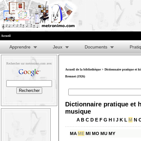
Accueil
Apprendre
Jeux
Documents
Prati
Rechercher sur metronimo.com avec
Accueil de la bibliothèque
>
Dictionnaire pratique et h
Brennet (1926)
Dictionnaire pratique et h
musique
A
B
C
D
E
F
G
H
I
J
K
L
M
N
MA
ME
MI
MO
MU
MY