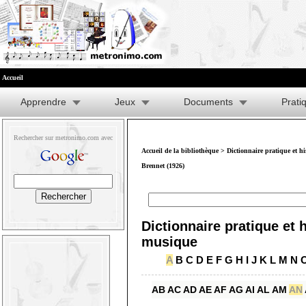
Accueil
Apprendre
Jeux
Documents
Prati
Rechercher sur metronimo.com avec
Accueil de la bibliothèque
>
Dictionnaire pratique et h
Brennet (1926)
Dictionnaire pratique et h
musique
A
B
C
D
E
F
G
H
I
J
K
L
M
N
AB
AC
AD
AE
AF
AG
AI
AL
AM
AN