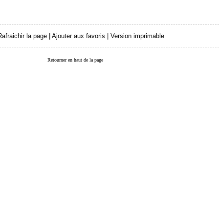
Rafraichir la page
|
Ajouter aux favoris
|
Version imprimable
Retourner en haut de la page