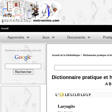
Accueil
Apprendre
Jeux
Documents
Prati
Rechercher sur metronimo.com avec
Accueil de la bibliothèque
>
Dictionnaire pratique et h
Dictionnaire pratique et 
A
B
L'
LA
LE
LI
LO
LU
LY
Laryngite