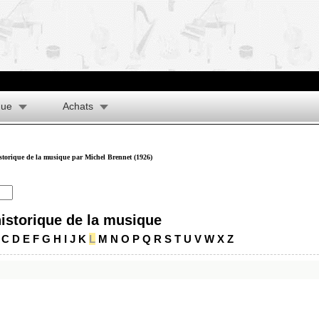
que
Achats
istorique de la musique par Michel Brennet (1926)
historique de la musique
C
D
E
F
G
H
I
J
K
L
M
N
O
P
Q
R
S
T
U
V
W
X
Z