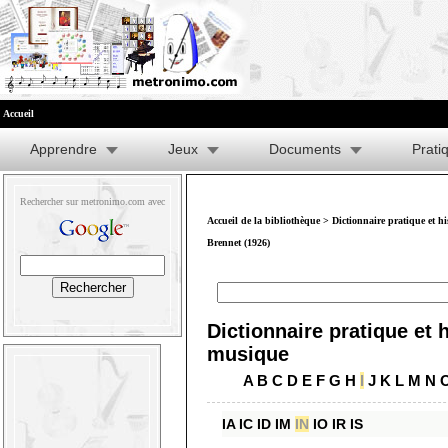
Accueil
Apprendre
Jeux
Documents
Prati
Rechercher sur metronimo.com avec
Accueil de la bibliothèque
>
Dictionnaire pratique et h
Brennet (1926)
Dictionnaire pratique et h
musique
A
B
C
D
E
F
G
H
I
J
K
L
M
N
IA
IC
ID
IM
IN
IO
IR
IS