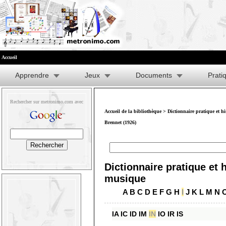
Accueil
Apprendre
Jeux
Documents
Prati
Rechercher sur metronimo.com avec
Accueil de la bibliothèque
>
Dictionnaire pratique et h
Brennet (1926)
Dictionnaire pratique et h
musique
A
B
C
D
E
F
G
H
I
J
K
L
M
N
IA
IC
ID
IM
IN
IO
IR
IS