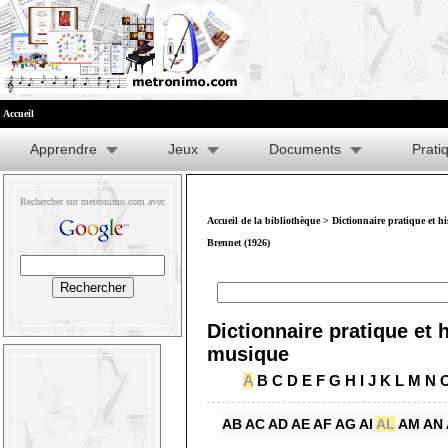
Accueil
Apprendre
Jeux
Documents
Prati
Rechercher sur metronimo.com avec
Accueil de la bibliothèque
>
Dictionnaire pratique et h
Brennet (1926)
Dictionnaire pratique et h
musique
A
B
C
D
E
F
G
H
I
J
K
L
M
N
AB
AC
AD
AE
AF
AG
AI
AL
AM
AN