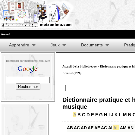
Accueil
Apprendre
Jeux
Documents
Prati
Rechercher sur metronimo.com avec
Accueil de la bibliothèque
>
Dictionnaire pratique et h
Brennet (1926)
Dictionnaire pratique et h
musique
A
B
C
D
E
F
G
H
I
J
K
L
M
N
AB
AC
AD
AE
AF
AG
AI
AL
AM
AN