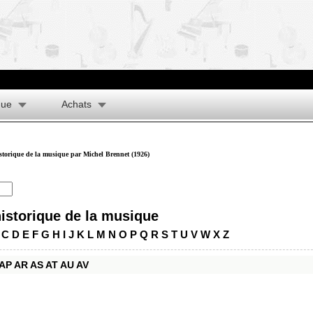
que
Achats
istorique de la musique par Michel Brennet (1926)
historique de la musique
C
D
E
F
G
H
I
J
K
L
M
N
O
P
Q
R
S
T
U
V
W
X
Z
AP
AR
AS
AT
AU
AV