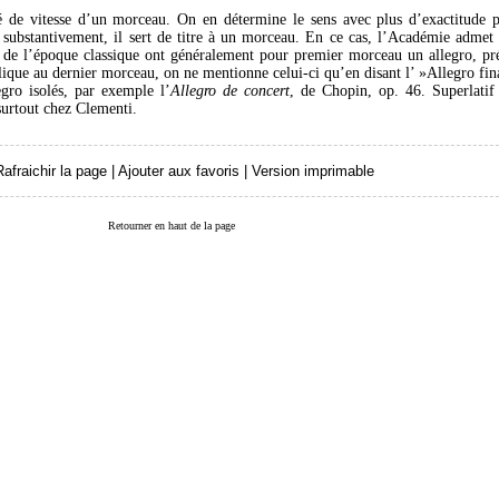
é de vitesse d’un morceau. On en détermine le sens avec plus d’exactitude pa
s substantivement, il sert de titre à un morceau. En ce cas, l’Académie admet 
, de l’époque classique ont généralement pour premier morceau un allegro, p
que au dernier morceau, on ne mentionne celui-ci qu’en disant l’ »Allegro final
gro isolés, par exemple l’
Allegro de concert
, de Chopin, op. 46. Superlatif
surtout chez Clementi.
Rafraichir la page
|
Ajouter aux favoris
|
Version imprimable
Retourner en haut de la page