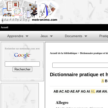
Accueil
Apprendre
Jeux
Documents
Prati
Rechercher sur metronimo.com avec
Accueil de la bibliothèque
>
Dictionnaire pratique et h
Dictionnaire pratique et 
A
B
AB
AC
AD
AE
AF
AG
AI
AL
AM
AN
Allegro