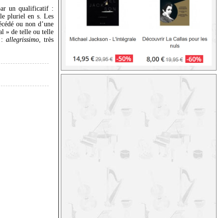
r un qualificatif :
le pluriel en s. Les
récédé ou non d’une
 » de telle ou telle
 :
allegrissimo
, très