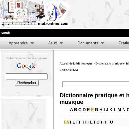
Accueil
Apprendre
Jeux
Documents
Prati
Rechercher sur metronimo.com avec
Accueil de la bibliothèque
>
Dictionnaire pratique et h
Brennet (1926)
Dictionnaire pratique et h
musique
A
B
C
D
E
F
G
H
I
J
K
L
M
N
FA
FE
FF
FI
FL
FO
FR
FU