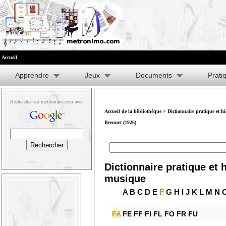
Accueil
Apprendre
Jeux
Documents
Prati
Rechercher sur metronimo.com avec
Accueil de la bibliothèque
>
Dictionnaire pratique et h
Brennet (1926)
Dictionnaire pratique et h
musique
A
B
C
D
E
F
G
H
I
J
K
L
M
N
FA
FE
FF
FI
FL
FO
FR
FU