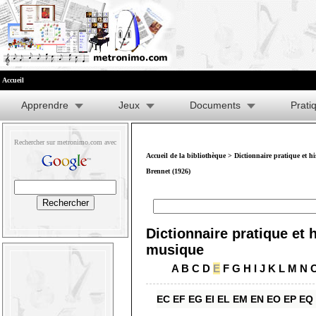
Accueil
Apprendre
Jeux
Documents
Prati
Rechercher sur metronimo.com avec
Accueil de la bibliothèque
>
Dictionnaire pratique et h
Brennet (1926)
Dictionnaire pratique et h
musique
A
B
C
D
E
F
G
H
I
J
K
L
M
N
EC
EF
EG
EI
EL
EM
EN
EO
EP
EQ