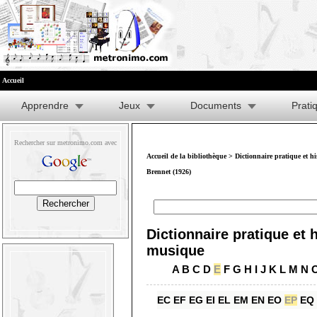
Accueil
Apprendre
Jeux
Documents
Prati
Rechercher sur metronimo.com avec
Accueil de la bibliothèque
>
Dictionnaire pratique et h
Brennet (1926)
Dictionnaire pratique et h
musique
A
B
C
D
E
F
G
H
I
J
K
L
M
N
EC
EF
EG
EI
EL
EM
EN
EO
EP
EQ