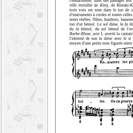
l'enharmonie, dans des passages tel
ville invisible de Kitej
, de Rimski-K
trois voix est note dans le ton de
s
d'instruments à cordes et toutes celles
notes réelles, flûtes, hautbois, basso
ton d'
ut
bémol. Le
sol
dièse, le
fa
di
du
la
bémol, du
sol
bémol de l'or
Barbe-Bleue
, acte I, avertit la cant
l'identité de son
la
dièse avec le
si
b
moyen d'une petite note figurée entre 