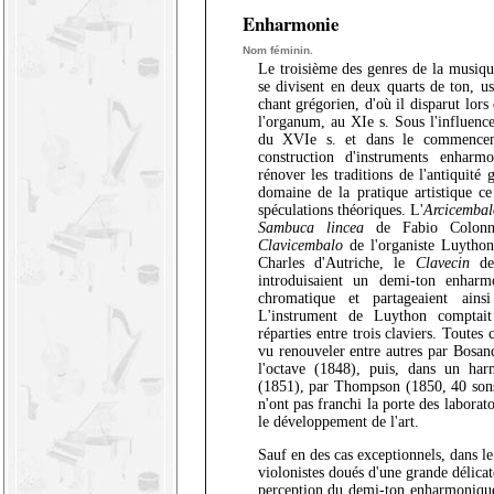
Enharmonie
Nom féminin.
Le troisième des genres de la musiqu
se divisent en deux quarts de ton, u
chant grégorien, d'où il disparut lor
l'organum, au XIe s. Sous l'influence
du XVIe s. et dans le commencem
construction d'instruments enharmo
rénover les traditions de l'antiquité 
domaine de la pratique artistique ce
spéculations théoriques. L'
Arcicembal
Sambuca lincea
de Fabio Colonna
Clavicembalo
de l'organiste Luython
Charles d'Autriche, le
Clavecin
de 
introduisaient un demi-ton enhar
chromatique et partageaient ains
L'instrument de Luython comptai
réparties entre trois claviers. Toutes 
vu renouveler entre autres par Bosan
l'octave (1848), puis, dans un ha
(1851), par Thompson (1850, 40 sons
n'ont pas franchi la porte des laborato
le développement de l'art.
Sauf en des cas exceptionnels, dans le
violonistes doués d'une grande délicate
perception du demi-ton enharmonique 