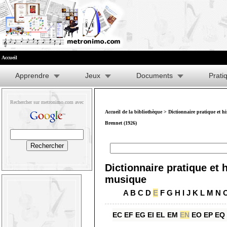
Accueil
Apprendre
Jeux
Documents
Prati
Rechercher sur metronimo.com avec
Accueil de la bibliothèque
>
Dictionnaire pratique et h
Brennet (1926)
Dictionnaire pratique et h
musique
A
B
C
D
E
F
G
H
I
J
K
L
M
N
EC
EF
EG
EI
EL
EM
EN
EO
EP
EQ