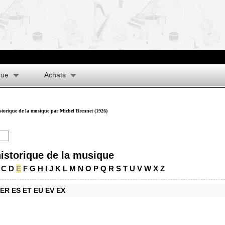
que
Achats
istorique de la musique par Michel Brennet (1926)
historique de la musique
C
D
E
F
G
H
I
J
K
L
M
N
O
P
Q
R
S
T
U
V
W
X
Z
ER
ES
ET
EU
EV
EX