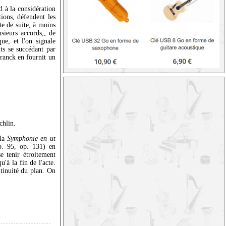
d à la considération
tions, défendent les
te de suite, à moins
sieurs accords,, de
ue, et l'on signale
ts se succédant par
ranck en fournit un
hlin.
 la
Symphonie en ut
. 95, op. 131) en
se tenir étroitement
'à la fin de l'acte.
ntinuité du plan. On