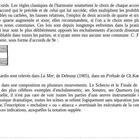
cords. Les règles classiques de l'harmonie soumettent le choix de chaque accor
'accord qui le précède et de celui qui lui succède; elles multiplient les prohibi
ibles ou cachées, les fausses relations, l'emploi de deux accords de quarte et six
 quarte augmentée et sixte; elles recommandent, si l'on a le choix entre plu
es notes communes. Ces lois sont depuis longtemps enfreintes dans la pratiq
 leur sont le plus délibérément opposés les enchaînements d'accords dissonan
lable dans toutes les parties, et n'ayant entre eux aucune note commune. C. F
nie
, sous forme d'accords de 9e :
ardis sont relevés dans
La Mer
, de Debussy (1905), dans un
Prélude
de Ch.Kœc
 dans une composition en plusieurs mouvements. Le Scherzo et le Finale de
 des plus célèbres exemples d'enchaînements; ses
Sonates
, ses
Quatuors
(op
uelle, il n'est pas rare de voir toutes les parties d'une œuvre instrumentale 
ique dramatique, toutes les scènes se relient logiquement sans séparation jusqu
l'inscription « enchaînez » ou « attacca » avertissait les exécutants de la co
es indications, auxquelles la notation supplée.