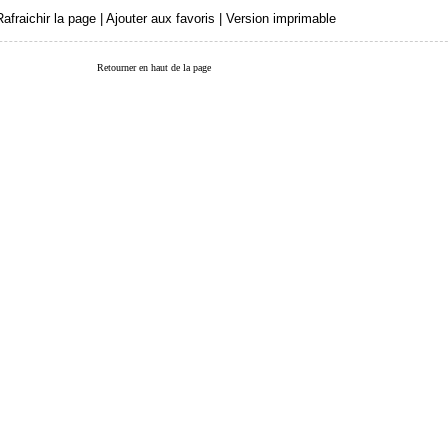
Rafraichir la page
|
Ajouter aux favoris
|
Version imprimable
Retourner en haut de la page