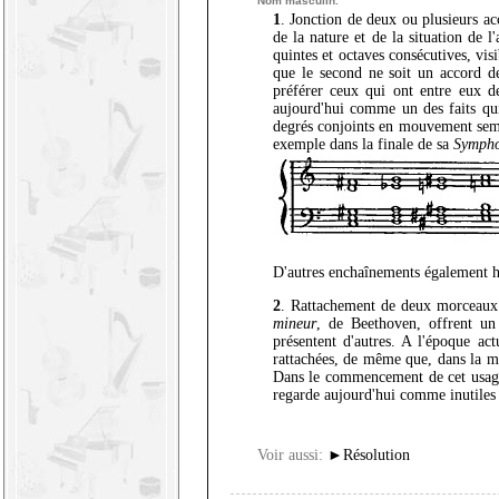
Nom masculin.
1
. Jonction de deux ou plusieurs ac
de la nature et de la situation de l
quintes et octaves consécutives, vis
que le second ne soit un accord de
préférer ceux qui ont entre eux d
aujourd'hui comme un des faits qui
degrés conjoints en mouvement semb
exemple dans la finale de sa
Sympho
D'autres enchaînements également h
2
. Rattachement de deux morceaux
mineur
, de Beethoven, offrent un
présentent d'autres. A l'époque act
rattachées, de même que, dans la mus
Dans le commencement de cet usage, 
regarde aujourd'hui comme inutiles c
Voir aussi:
►
Résolution