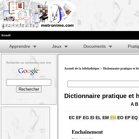
Accueil
Apprendre
Jeux
Documents
Prati
Rechercher sur metronimo.com avec
Accueil de la bibliothèque
>
Dictionnaire pratique et h
Dictionnaire pratique et 
A
B
EC
EF
EG
EI
EL
EM
EN
EO
EP
EQ
Enchaînement