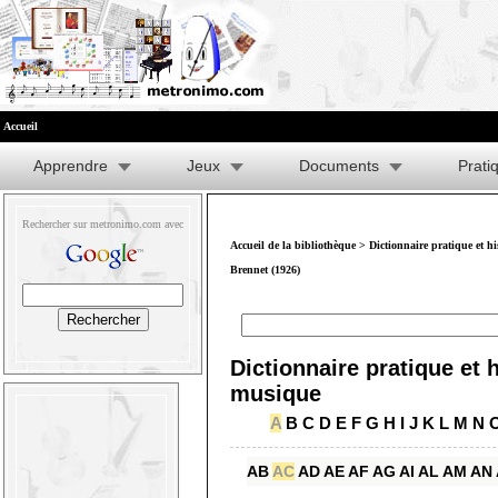
Accueil
Apprendre
Jeux
Documents
Prati
Rechercher sur metronimo.com avec
Accueil de la bibliothèque
>
Dictionnaire pratique et h
Brennet (1926)
Dictionnaire pratique et h
musique
A
B
C
D
E
F
G
H
I
J
K
L
M
N
AB
AC
AD
AE
AF
AG
AI
AL
AM
AN