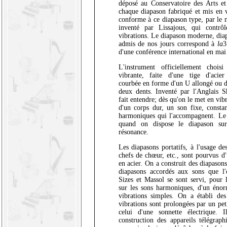
déposé au Conservatoire des Arts et 
chaque diapason fabriqué et mis en v
conforme à ce diapason type, par le
inventé par Lissajous, qui contrô
vibrations. Le diapason moderne, dia
admis de nos jours correspond à
la
3
d'une conférence international en mai
L'instrument officiellement chois
vibrante, faite d'une tige d'acier
courbée en forme d'un U allongé ou d
deux dents. Inventé par l'Anglais S
fait entendre; dès qu'on le met en vib
d'un corps dur, un son fixe, constan
harmoniques qui l'accompagnent. Le 
quand on dispose le diapason su
résonance.
Les diapasons portatifs, à l'usage de
chefs de chœur, etc., sont pourvus d
en acier. On a construit des diapasons
diapasons accordés aux sons que l'
Sizes et Massol se sont servi, pour 
sur les sons harmoniques, d'un énor
vibrations simples. On a établi des
vibrations sont prolongées par un pe
celui d'une sonnette électrique.
construction des appareils télégraph