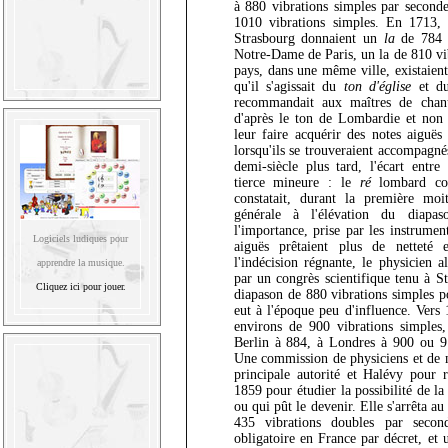
à 880 vibrations simples par seconde
1010 vibrations simples. En 1713, 
Strasbourg donnaient un
la
de 784 v
Notre-Dame de Paris, un la de 810 v
pays, dans une même ville, existaient
qu'il s'agissait du
ton d'église
et 
recommandait aux maîtres de chant
d'après le ton de Lombardie et non 
leur faire acquérir des notes aiguës
lorsqu'ils se trouveraient accompagné
demi-siècle plus tard, l'écart entre
tierce mineure : le
ré
lombard co
constatait, durant la première mo
générale à l'élévation du diapa
l'importance, prise par les instrumen
Logiciels ludiques pour
aiguës prêtaient plus de netteté 
l'indécision régnante, le physicien 
apprendre la musique.
par un congrès scientifique tenu à St
Cliquez ici pour jouer.
diapason de 880 vibrations simples 
eut à l'époque peu d'influence. Vers
environs de 900 vibrations simples
Berlin à 884, à Londres à 900 ou 91
Une commission de physiciens et de m
principale autorité et Halévy pour r
1859 pour étudier la possibilité de la
ou qui pût le devenir. Elle s'arrêta a
435 vibrations doubles par secon
obligatoire en France par décret, et 