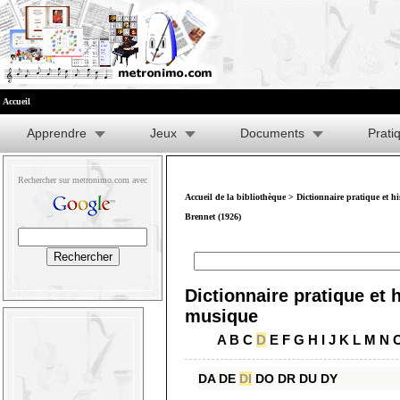
Accueil
Apprendre
Jeux
Documents
Prati
Rechercher sur metronimo.com avec
Accueil de la bibliothèque
>
Dictionnaire pratique et h
Brennet (1926)
Dictionnaire pratique et h
musique
A
B
C
D
E
F
G
H
I
J
K
L
M
N
DA
DE
DI
DO
DR
DU
DY