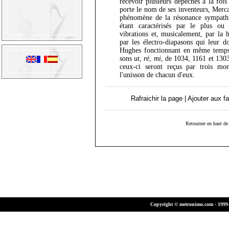
recevoir plusieurs dépêches à la fois
porte le nom de ses inventeurs, Merca
phénomène de la résonance sympathiq
étant caractérisés par le plus o
vibrations et, musicalement, par la h
par les électro-diapasons qui leur do
Hughes fonctionnant en même temps 
sons
ut
,
ré
,
mi
, de 1034, 1161 et 1303
ceux-ci seront reçus par trois mo
l'unisson de chacun d'eux.
Rafraichir la page
|
Ajouter aux fa
Retourner en haut de 
Copyright © metronimo.com - 1999-2