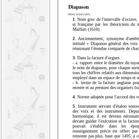
Diapason
Nom masculin.
1
. Nom grec de l'intervalle d'octave,
et française par les théoriciens du
Maillart (1610).
2
. Anciennement, synonyme d'
ambit
intitulé « Diapason général des voix
réunissant l'étendue comparée de chac
3
. Dans la facture d'orgues :
- a. rapport entre le diamètre du tuya
le nom de diapason, pour chaque sorte
tous les chiffres relatifs aux dimensio
employé dans un espace de temps et s
- b. terme de la facture anglaise po
montre
et au
prestant
des organiers fra
4
. Norme adoptée pour l'accord des vo
5
. Instrument servant d'étalon sonore
des voix et des instruments. Depu
harmonique, il est devenu nécessai
devant guider l'exécution et la factur
pouvait s'établir dans les épo
renseignement précis est offert par
remonte pas plus, haut que 1495; à c