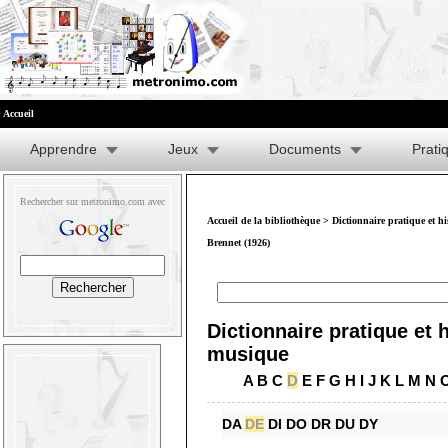
Accueil
Apprendre
Jeux
Documents
Prati
Rechercher sur metronimo.com avec
Accueil de la bibliothèque
>
Dictionnaire pratique et h
Brennet (1926)
Dictionnaire pratique et h
musique
A
B
C
D
E
F
G
H
I
J
K
L
M
N
DA
DE
DI
DO
DR
DU
DY