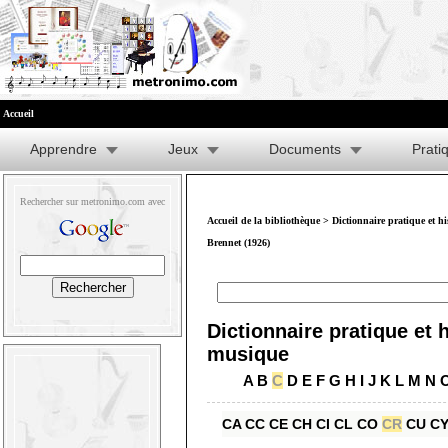
Accueil
Apprendre
Jeux
Documents
Prati
Rechercher sur metronimo.com avec
Accueil de la bibliothèque
>
Dictionnaire pratique et h
Brennet (1926)
Dictionnaire pratique et h
musique
A
B
C
D
E
F
G
H
I
J
K
L
M
N
CA
CC
CE
CH
CI
CL
CO
CR
CU
C