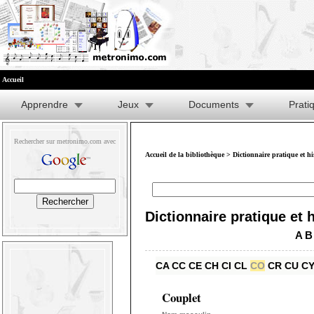
Accueil
Apprendre
Jeux
Documents
Prati
Rechercher sur metronimo.com avec
Accueil de la bibliothèque
>
Dictionnaire pratique et h
Dictionnaire pratique et 
A
B
CA
CC
CE
CH
CI
CL
CO
CR
CU
C
Couplet