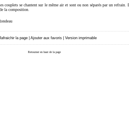
es couplets se chantent sur le même air et sont ou non séparés par un refrain. 
de la composition.
Rondeau
Rafraichir la page
|
Ajouter aux favoris
|
Version imprimable
Retourner en haut de la page