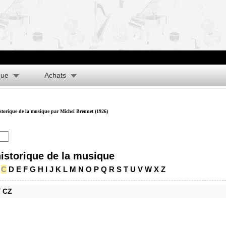
que
Achats
istorique de la musique par Michel Brennet (1926)
historique de la musique
C
D
E
F
G
H
I
J
K
L
M
N
O
P
Q
R
S
T
U
V
W
X
Z
Y
CZ