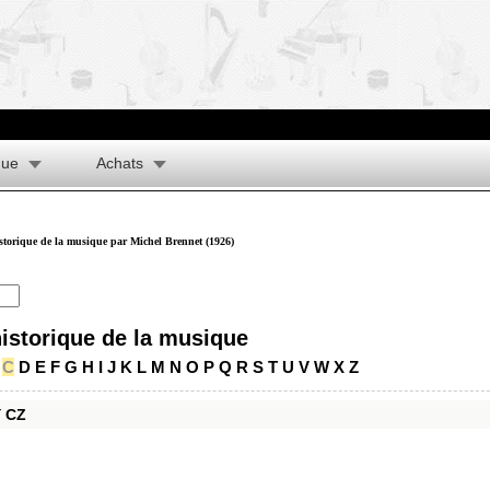
que
Achats
istorique de la musique par Michel Brennet (1926)
historique de la musique
C
D
E
F
G
H
I
J
K
L
M
N
O
P
Q
R
S
T
U
V
W
X
Z
Y
CZ