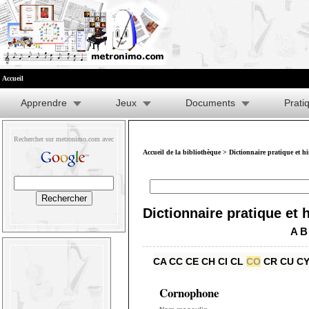
Accueil
Apprendre
Jeux
Documents
Prati
Rechercher sur metronimo.com avec
Accueil de la bibliothèque
>
Dictionnaire pratique et h
Dictionnaire pratique et 
A
B
CA
CC
CE
CH
CI
CL
CO
CR
CU
C
Cornophone