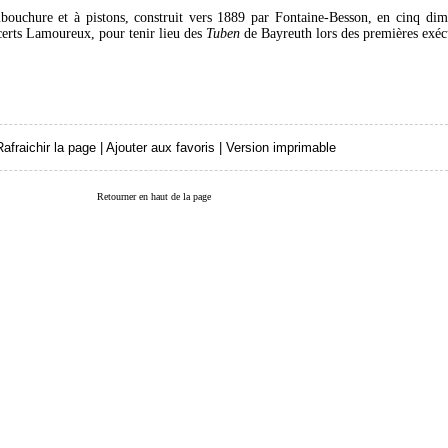
bouchure et à pistons, construit vers 1889 par Fontaine-Besson, en cinq dim
certs Lamoureux, pour tenir lieu des
Tuben
de Bayreuth lors des premières exéc
Rafraichir la page
|
Ajouter aux favoris
|
Version imprimable
Retourner en haut de la page