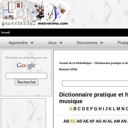
Accueil
Apprendre
Jeux
Documents
Prati
Rechercher sur metronimo.com avec
Accueil de la bibliothèque
>
Dictionnaire pratique et h
Brennet (1926)
Dictionnaire pratique et h
musique
A
B
C
D
E
F
G
H
I
J
K
L
M
N
AB
AC
AD
AE
AF
AG
AI
AL
AM
AN