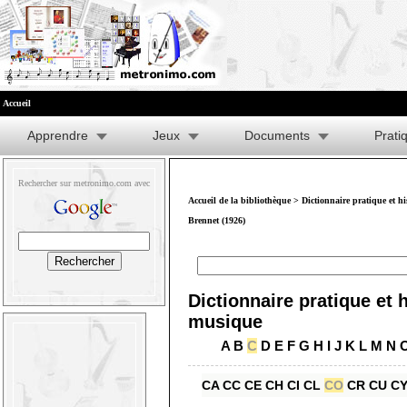
Accueil
Apprendre
Jeux
Documents
Prati
Rechercher sur metronimo.com avec
Accueil de la bibliothèque
>
Dictionnaire pratique et h
Brennet (1926)
Dictionnaire pratique et h
musique
A
B
C
D
E
F
G
H
I
J
K
L
M
N
CA
CC
CE
CH
CI
CL
CO
CR
CU
C