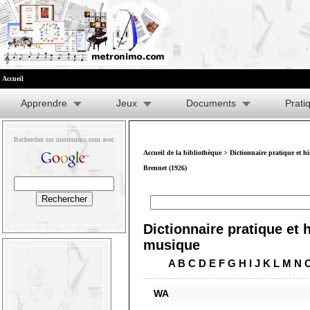
Accueil
Apprendre
Jeux
Documents
Prati
Rechercher sur metronimo.com avec
Accueil de la bibliothèque
>
Dictionnaire pratique et h
Brennet (1926)
Dictionnaire pratique et h
musique
A
B
C
D
E
F
G
H
I
J
K
L
M
N
WA