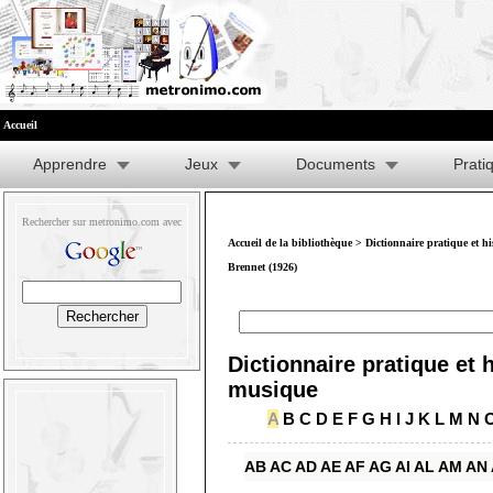
Accueil
Apprendre
Jeux
Documents
Prati
Rechercher sur metronimo.com avec
Accueil de la bibliothèque
>
Dictionnaire pratique et h
Brennet (1926)
Dictionnaire pratique et h
musique
A
B
C
D
E
F
G
H
I
J
K
L
M
N
AB
AC
AD
AE
AF
AG
AI
AL
AM
AN