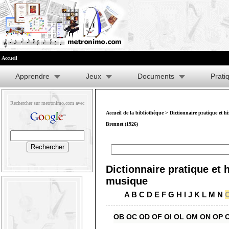
Accueil
Apprendre
Jeux
Documents
Prati
Rechercher sur metronimo.com avec
Accueil de la bibliothèque
>
Dictionnaire pratique et h
Brennet (1926)
Dictionnaire pratique et h
musique
A
B
C
D
E
F
G
H
I
J
K
L
M
N
OB
OC
OD
OF
OI
OL
OM
ON
OP