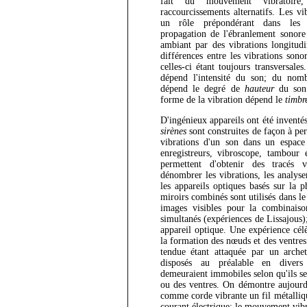
fait du mouvement vibratoire
raccourcissements alternatifs. Les vi
un rôle prépondérant dans les 
propagation de l'ébranlement sonore 
ambiant par des vibrations longitudi
différences entre les vibrations sono
celles-ci étant toujours transversale
dépend l'intensité du son; du nom
dépend le degré de
hauteur
du son 
forme de la vibration dépend le
timbr
D'ingénieux appareils ont été inventés
sirènes
sont construites de façon à p
vibrations d'un son dans un espace
enregistreurs, vibroscope, tambour e
permettent d'obtenir des tracés 
dénombrer les vibrations, les analyse
les appareils optiques basés sur la 
miroirs combinés sont utilisés dans l
images visibles pour la combinais
simultanés (expériences de Lissajous
appareil optique. Une expérience cél
la formation des nœuds et des ventres
tendue étant attaquée par un archet
disposés au préalable en divers
demeuraient immobiles selon qu'ils se
ou des ventres. On démontre aujourd
comme corde vibrante un fil métalliq
courant électrique; le mouvement vibr