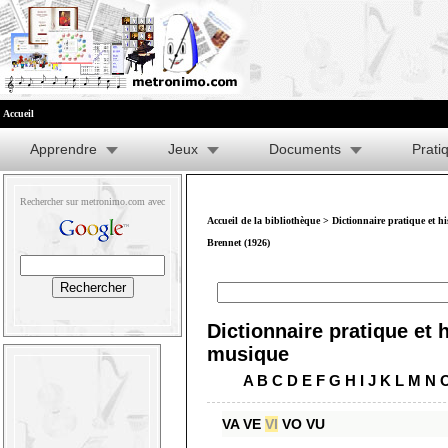
Accueil
Apprendre
Jeux
Documents
Prati
Rechercher sur metronimo.com avec
Accueil de la bibliothèque
>
Dictionnaire pratique et h
Brennet (1926)
Dictionnaire pratique et h
musique
A
B
C
D
E
F
G
H
I
J
K
L
M
N
VA
VE
VI
VO
VU