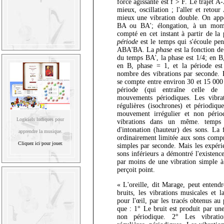
force agissante est f > F. Le trajet A
mieux, oscillation ; l'aller et retou
mieux une vibration double. On app
BA ou BA'; élongation, à un mom
compté en cet instant à partir de la 
période
est le temps qui s'écoule pen
ABA'BA. La
phase
est la fonction de
du temps BA', la phase est 1/4; en B,
en B, phase = 1, et la période es
nombre des vibrations par seconde. P
se compte entre environ 30 et 15 000
période (qui entraîne celle de l
mouvements périodiques. Les vibrat
régulières (isochrones) et périodiqu
mouvement irrégulier et non périod
Logiciels ludiques pour
vibrations dans un même. temps 
d'intonation (hauteur) des sons. La 
apprendre la musique.
ordinairement limitée aux sons compr
Cliquez ici pour jouer.
simples par seconde. Mais les expérie
sons inférieurs a démontré l'existenc
par moins de une vibration simple à
perçoit point.
« L'oreille, dit Marage, peut entendre
bruits, les vibrations musicales et l
pour l'œil, par les tracés obtenus a
que : 1° Le bruit est produit par une
non périodique. 2° Les vibratio