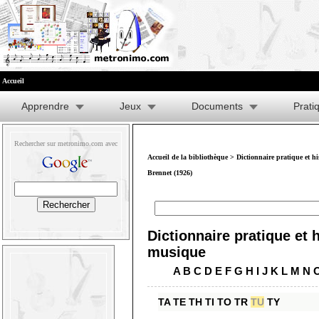
Accueil
Apprendre
Jeux
Documents
Prati
Rechercher sur metronimo.com avec
Accueil de la bibliothèque
>
Dictionnaire pratique et h
Brennet (1926)
Dictionnaire pratique et h
musique
A
B
C
D
E
F
G
H
I
J
K
L
M
N
TA
TE
TH
TI
TO
TR
TU
TY