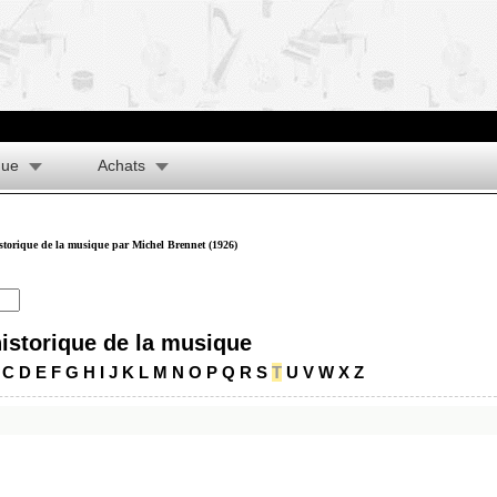
que
Achats
istorique de la musique par Michel Brennet (1926)
historique de la musique
C
D
E
F
G
H
I
J
K
L
M
N
O
P
Q
R
S
T
U
V
W
X
Z