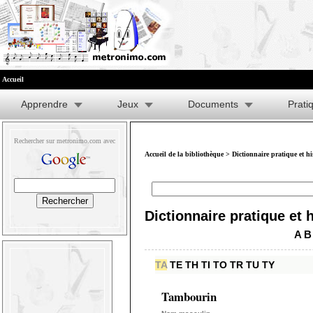
Accueil
Apprendre
Jeux
Documents
Prati
Rechercher sur metronimo.com avec
Accueil de la bibliothèque
>
Dictionnaire pratique et h
Dictionnaire pratique et 
A
B
TA
TE
TH
TI
TO
TR
TU
TY
Tambourin