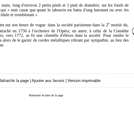
 main, long d'environ 2 petits pieds et 1 pied de diamètre; sur les fonds de
, qui « sont cause que quant le tabourin est battu d'ung batonnet ou avec les
tridule et tremblotant ».
e
et eut son heure de vogue .dans la société parisienne dans la 2
moitié du,
attaché en 1750 à l'orchestre de l'Opéra; un autre, à celui de la Comédie
s, vers 1772, se fit une clientèle d'élèves dans la société. Pour rendre le
 alors de le garnir de cordes métalliques vibrant par sympathie, au lieu des
au.
Rafraichir la page
|
Ajouter aux favoris
|
Version imprimable
Retourner en haut de la page