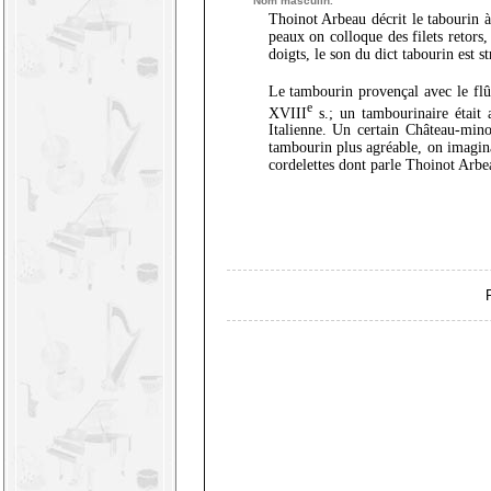
Nom masculin.
Thoinot Arbeau décrit le tabourin à
peaux on colloque des filets retors
doigts, le son du dict tabourin est s
Le tambourin provençal avec le flût
e
XVIII
s.; un tambourinaire était 
Italienne. Un certain Château-minoi
tambourin plus agréable, on imagina
cordelettes dont parle Thoinot Arbe